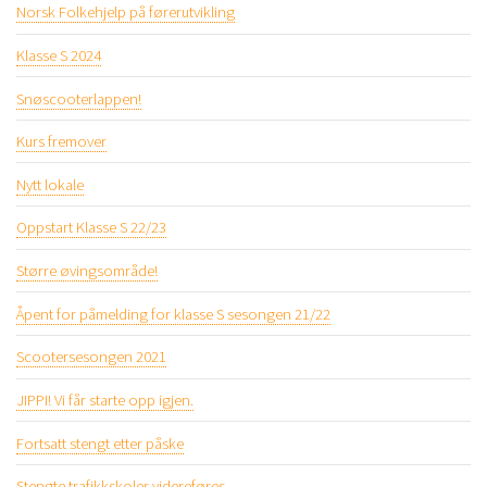
Norsk Folkehjelp på førerutvikling
Klasse S 2024
Snøscooterlappen!
Kurs fremover
Nytt lokale
Oppstart Klasse S 22/23
Større øvingsområde!
Åpent for påmelding for klasse S sesongen 21/22
Scootersesongen 2021
JIPPI! Vi får starte opp igjen.
Fortsatt stengt etter påske
Stengte trafikkskoler videreføres