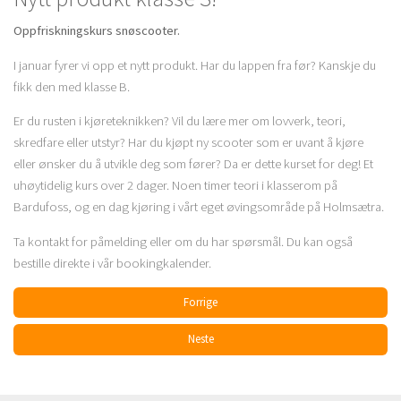
Oppfriskningskurs snøscooter.
I januar fyrer vi opp et nytt produkt. Har du lappen fra før? Kanskje du
fikk den med klasse B.
Er du rusten i kjøreteknikken? Vil du lære mer om lovverk, teori,
skredfare eller utstyr? Har du kjøpt ny scooter som er uvant å kjøre
eller ønsker du å utvikle deg som fører? Da er dette kurset for deg! Et
uhøytidelig kurs over 2 dager. Noen timer teori i klasserom på
Bardufoss, og en dag kjøring i vårt eget øvingsområde på Holmsætra.
Ta kontakt for påmelding eller om du har spørsmål. Du kan også
bestille direkte i vår bookingkalender.
Forrige
Neste