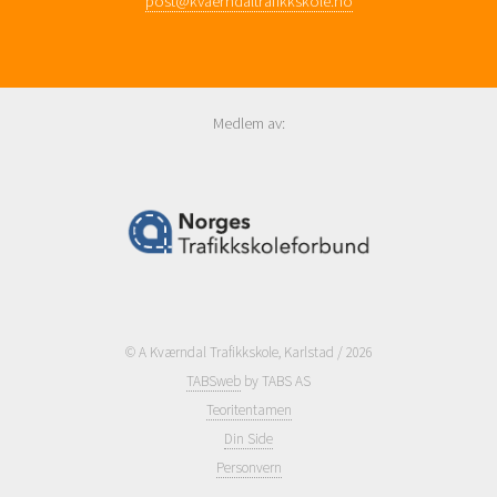
post@kvaerndaltrafikkskole.no
Medlem av:
© A Kværndal Trafikkskole, Karlstad / 2026
TABSweb
by TABS AS
Teoritentamen
Din Side
Personvern